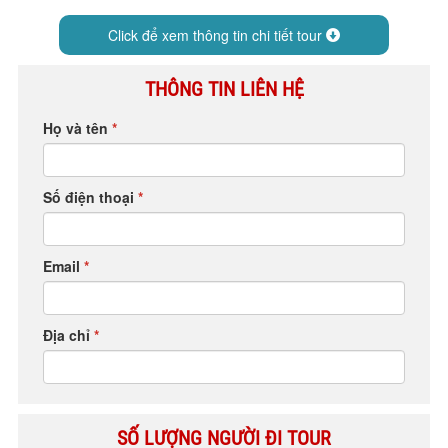
HỘP THƯ GÓP Ý
Click để xem thông tin chi tiết tour
PROFILE HƯỚNG DẪN VIÊN
TUYỂN DỤNG
THÔNG TIN LIÊN HỆ
LIÊN HỆ
Họ và tên
*
Số điện thoại
*
Email
*
Địa chỉ
*
SỐ LƯỢNG NGƯỜI ĐI TOUR