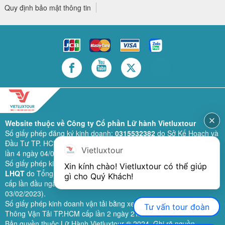
Quy định bảo mật thông tin
Website thuộc về Công ty Cổ phần Lữ hành Vietluxtour
Số giấy phép đăng ký kinh doanh:
0315532382
do Sở Kế Hoạch và
Đầu Tư TP. HCM cấp lần đầu ngày 28/02/2019 (sửa đổi bổ sung
Vietluxtour
lần 4 ngày 04/06/2024).
Số giấy phép kinh doanh lữ hành quốc tế:
79-1111/2019/TCDL-GP
Xin kính chào! Vietluxtour có thể giúp 
LHQT
do Tổng Cục Du Lịch (nay là Cục Du lịch quốc gia Việt Nam)
gì cho Quý Khách!
cấp lần đầu ngày 26/09/2019 (sửa đổi, bổ sung lần 3 ngày
03/02/2023).
Số giấy phép kinh doanh vận tải bằng xe ô tô:
11924
do Sở Giao
Tư vấn tour đoàn
Thông Vận Tải TP.HCM cấp lần 2 ngày 21/02/2023.
Bản quyền thuộc Lữ Hành Vietluxtour ® 2024. Ghi rõ nguồn