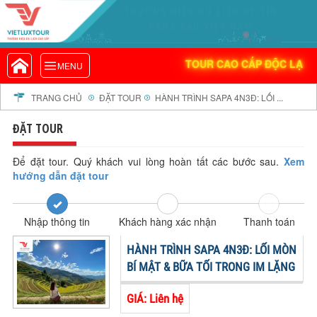
THƯƠNG HIỆU DU LỊCH UY TÍN
VIETLUXTOUR.COM
HÀNG ĐẦU VIỆT NAM
TOUR CAO CẤP ĐỘC LẠ
TOUR CAO CẤP ĐỘC LẠ
MENU
TOUR TRONG NƯỚC
TOUR NƯỚC NGOÀI
TRANG CHỦ
ĐẶT TOUR
HÀNH TRÌNH SAPA 4N3Đ: LỐI ...
TOUR KHỞI HÀNH TỪ HÀ NỘI
ĐẶT TOUR
TOUR KHỞI HÀNH TỪ ĐÀ NẴNG
TOUR KHỞI HÀNH TỪ CẦN THƠ
Để đặt tour. Quý khách vui lòng hoàn tất các bước sau.
Xem
hướng dẫn đặt tour
TOUR ĐOÀN - M.I.C.E
TOUR COMBO
Nhập thông tin
Khách hàng xác nhận
Thanh toán
DỊCH VỤ
GIỚI THIỆU
HÀNH TRÌNH SAPA 4N3Đ: LỐI MÒN
HỒ SƠ NĂNG LỰC
BÍ MẬT & BỮA TỐI TRONG IM LẶNG
PROFILE EN
GIÁ: Liên hệ
THƯ KHEN VIETLUXTOUR