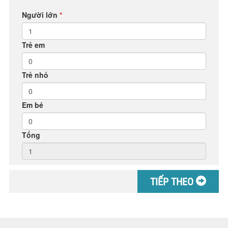
Người lớn
*
Trẻ em
Trẻ nhỏ
Em bé
Tổng
TIẾP THEO