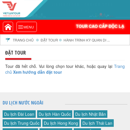
VIETLUXTOUR.COM
TOUR CAO CẤP ĐỘC LẠ
TOUR CAO CẤP ĐỘC LẠ
MENU
TOUR TRONG NƯỚC
TOUR NƯỚC NGOÀI
TRANG CHỦ
ĐẶT TOUR
HÀNH TRÌNH KỲ QUAN DI ...
TOUR KHỞI HÀNH TỪ HÀ NỘI
ĐẶT TOUR
TOUR KHỞI HÀNH TỪ ĐÀ NẴNG
TOUR KHỞI HÀNH TỪ CẦN THƠ
Tour đã hết chỗ. Vui lòng chọn tour khác, hoặc quay lại
Trang
chủ
Xem hướng dẫn đặt tour
TOUR ĐOÀN - M.I.C.E
TOUR COMBO
DỊCH VỤ
GIỚI THIỆU
DU LỊCH NƯỚC NGOÀI
HỒ SƠ NĂNG LỰC
Du lịch Đài Loan
Du lịch Hàn Quốc
Du lịch Nhật Bản
PROFILE EN
Du lịch Trung Quốc
Du lịch Hong Kong
Du lịch Thái Lan
THƯ KHEN VIETLUXTOUR