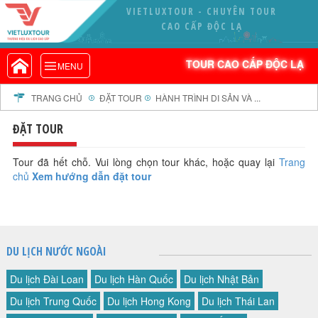
VIETLUXTOUR - CHUYÊN TOUR
VIETLUXTOUR.COM
CAO CẤP ĐỘC LẠ
TOUR CAO CẤP ĐỘC LẠ
TOUR CAO CẤP ĐỘC LẠ
MENU
TOUR TRONG NƯỚC
TOUR NƯỚC NGOÀI
TRANG CHỦ
ĐẶT TOUR
HÀNH TRÌNH DI SẢN VÀ ...
TOUR KHỞI HÀNH TỪ HÀ NỘI
ĐẶT TOUR
TOUR KHỞI HÀNH TỪ ĐÀ NẴNG
TOUR KHỞI HÀNH TỪ CẦN THƠ
Tour đã hết chỗ. Vui lòng chọn tour khác, hoặc quay lại
Trang
chủ
Xem hướng dẫn đặt tour
TOUR ĐOÀN - M.I.C.E
TOUR COMBO
DỊCH VỤ
GIỚI THIỆU
DU LỊCH NƯỚC NGOÀI
HỒ SƠ NĂNG LỰC
Du lịch Đài Loan
Du lịch Hàn Quốc
Du lịch Nhật Bản
PROFILE EN
Du lịch Trung Quốc
Du lịch Hong Kong
Du lịch Thái Lan
THƯ KHEN VIETLUXTOUR