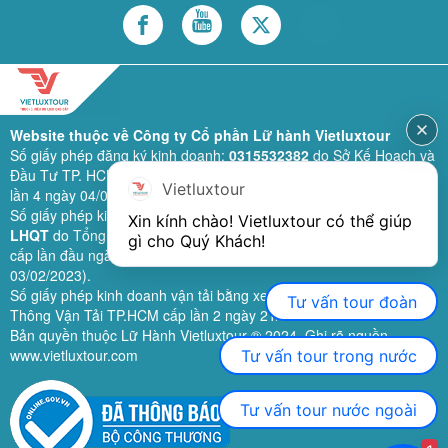
Website thuộc về Công ty Cổ phần Lữ hành Vietluxtour
Số giấy phép đăng ký kinh doanh:
0315532382
do Sở Kế Hoạch và
Đầu Tư TP. HCM cấp lần đầu ngày 28/02/2019 (sửa đổi bổ sung
Vietluxtour
lần 4 ngày 04/06/2024).
Số giấy phép kinh doanh lữ hành quốc tế:
79-1111/2019/TCDL-GP
Xin kính chào! Vietluxtour có thể giúp 
LHQT
do Tổng Cục Du Lịch (nay là Cục Du lịch quốc gia Việt Nam)
gì cho Quý Khách!
cấp lần đầu ngày 26/09/2019 (sửa đổi, bổ sung lần 3 ngày
03/02/2023).
Số giấy phép kinh doanh vận tải bằng xe ô tô:
11924
do Sở Giao
Tư vấn tour đoàn
Thông Vận Tải TP.HCM cấp lần 2 ngày 21/02/2023.
Bản quyền thuộc Lữ Hành Vietluxtour ® 2024. Ghi rõ nguồn
www.vietluxtour.com
Tư vấn tour trong nước
Tư vấn tour nước ngoài