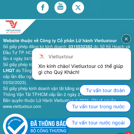
Website thuộc về Công ty Cổ phần Lữ hành Vietluxtour
Số giấy phép đăng ký kinh doanh:
0315532382
do Sở Kế Hoạch và
Đầu Tư TP. HCM cấp lần đầu ngày 28/02/2019 (sửa đổi bổ sung
Vietluxtour
lần 4 ngày 04/06/2024).
Số giấy phép kinh doanh lữ hành quốc tế:
79-1111/2019/TCDL-GP
Xin kính chào! Vietluxtour có thể giúp 
LHQT
do Tổng Cục Du Lịch (nay là Cục Du lịch quốc gia Việt Nam)
gì cho Quý Khách!
cấp lần đầu ngày 26/09/2019 (sửa đổi, bổ sung lần 3 ngày
03/02/2023).
Số giấy phép kinh doanh vận tải bằng xe ô tô:
11924
do Sở Giao
Tư vấn tour đoàn
Thông Vận Tải TP.HCM cấp lần 2 ngày 21/02/2023.
Bản quyền thuộc Lữ Hành Vietluxtour ® 2024. Ghi rõ nguồn
www.vietluxtour.com
Tư vấn tour trong nước
Tư vấn tour nước ngoài