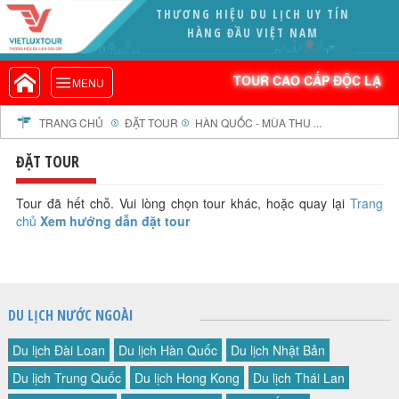
THƯƠNG HIỆU DU LỊCH UY TÍN
VIETLUXTOUR.COM
HÀNG ĐẦU VIỆT NAM
TOUR CAO CẤP ĐỘC LẠ
TOUR CAO CẤP ĐỘC LẠ
MENU
TOUR TRONG NƯỚC
TOUR NƯỚC NGOÀI
TRANG CHỦ
ĐẶT TOUR
HÀN QUỐC - MÙA THU ...
TOUR KHỞI HÀNH TỪ HÀ NỘI
ĐẶT TOUR
TOUR KHỞI HÀNH TỪ ĐÀ NẴNG
TOUR KHỞI HÀNH TỪ CẦN THƠ
Tour đã hết chỗ. Vui lòng chọn tour khác, hoặc quay lại
Trang
chủ
Xem hướng dẫn đặt tour
TOUR ĐOÀN - M.I.C.E
TOUR COMBO
DỊCH VỤ
GIỚI THIỆU
DU LỊCH NƯỚC NGOÀI
HỒ SƠ NĂNG LỰC
Du lịch Đài Loan
Du lịch Hàn Quốc
Du lịch Nhật Bản
PROFILE EN
Du lịch Trung Quốc
Du lịch Hong Kong
Du lịch Thái Lan
THƯ KHEN VIETLUXTOUR