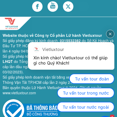
Website thuộc về Công ty Cổ phần Lữ hành Vietluxtour
Số giấy phép đăng ký kinh doanh:
0315532382
do Sở Kế Hoạch và
Đầu Tư TP. HCM cấp lần đầu ngày 28/02/2019 (sửa đổi bổ sung
Vietluxtour
lần 4 ngày 04/06/2024).
Số giấy phép kinh doanh lữ hành quốc tế:
79-1111/2019/TCDL-GP
Xin kính chào! Vietluxtour có thể giúp 
LHQT
do Tổng Cục Du Lịch (nay là Cục Du lịch quốc gia Việt Nam)
gì cho Quý Khách!
cấp lần đầu ngày 26/09/2019 (sửa đổi, bổ sung lần 3 ngày
03/02/2023).
Số giấy phép kinh doanh vận tải bằng xe ô tô:
11924
do Sở Giao
Tư vấn tour đoàn
Thông Vận Tải TP.HCM cấp lần 2 ngày 21/02/2023.
Bản quyền thuộc Lữ Hành Vietluxtour ® 2024. Ghi rõ nguồn
www.vietluxtour.com
Tư vấn tour trong nước
Tư vấn tour nước ngoài