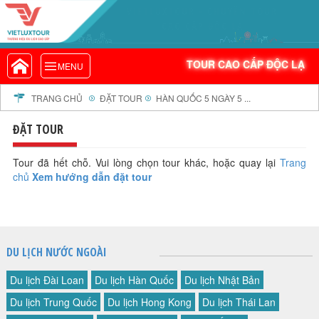
VIETLUXTOUR.COM
TOUR CAO CẤP ĐỘC LẠ
TOUR CAO CẤP ĐỘC LẠ
MENU
TOUR TRONG NƯỚC
TOUR NƯỚC NGOÀI
TRANG CHỦ
ĐẶT TOUR
HÀN QUỐC 5 NGÀY 5 ...
TOUR KHỞI HÀNH TỪ HÀ NỘI
ĐẶT TOUR
TOUR KHỞI HÀNH TỪ ĐÀ NẴNG
TOUR KHỞI HÀNH TỪ CẦN THƠ
Tour đã hết chỗ. Vui lòng chọn tour khác, hoặc quay lại
Trang
chủ
Xem hướng dẫn đặt tour
TOUR ĐOÀN - M.I.C.E
TOUR COMBO
DỊCH VỤ
GIỚI THIỆU
DU LỊCH NƯỚC NGOÀI
HỒ SƠ NĂNG LỰC
Du lịch Đài Loan
Du lịch Hàn Quốc
Du lịch Nhật Bản
PROFILE EN
Du lịch Trung Quốc
Du lịch Hong Kong
Du lịch Thái Lan
THƯ KHEN VIETLUXTOUR