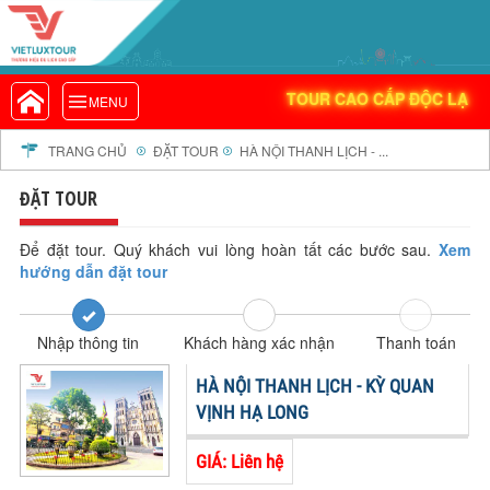
THƯƠNG HIỆU DU LỊCH UY TÍN
VIETLUXTOUR.COM
HÀNG ĐẦU VIỆT NAM
TOUR CAO CẤP ĐỘC LẠ
TOUR CAO CẤP ĐỘC LẠ
MENU
TOUR TRONG NƯỚC
TOUR NƯỚC NGOÀI
TRANG CHỦ
ĐẶT TOUR
HÀ NỘI THANH LỊCH - ...
TOUR KHỞI HÀNH TỪ HÀ NỘI
ĐẶT TOUR
TOUR KHỞI HÀNH TỪ ĐÀ NẴNG
TOUR KHỞI HÀNH TỪ CẦN THƠ
Để đặt tour. Quý khách vui lòng hoàn tất các bước sau.
Xem
hướng dẫn đặt tour
TOUR ĐOÀN - M.I.C.E
TOUR COMBO
Nhập thông tin
Khách hàng xác nhận
Thanh toán
DỊCH VỤ
GIỚI THIỆU
HÀ NỘI THANH LỊCH - KỲ QUAN
HỒ SƠ NĂNG LỰC
VỊNH HẠ LONG
PROFILE EN
GIÁ: Liên hệ
THƯ KHEN VIETLUXTOUR