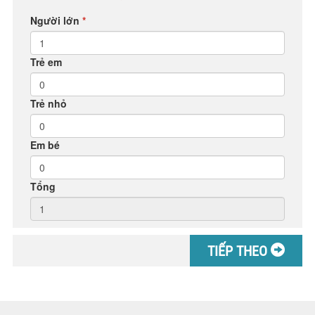
Người lớn
*
Trẻ em
Trẻ nhỏ
Em bé
Tổng
TIẾP THEO