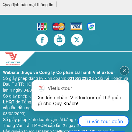
Quy định bảo mật thông tin
Website thuộc về Công ty Cổ phần Lữ hành Vietluxtour
Số giấy phép đăng ký kinh doanh:
0315532382
do Sở Kế Hoạch và
Đầu Tư TP. HCM cấp lần đầu ngày 28/02/2019 (sửa đổi bổ sung
Vietluxtour
lần 4 ngày 04/06/2024).
Số giấy phép kinh doanh lữ hành quốc tế:
79-1111/2019/TCDL-GP
Xin kính chào! Vietluxtour có thể giúp 
LHQT
do Tổng Cục Du Lịch (nay là Cục Du lịch quốc gia Việt Nam)
gì cho Quý Khách!
cấp lần đầu ngày 26/09/2019 (sửa đổi, bổ sung lần 3 ngày
03/02/2023).
Số giấy phép kinh doanh vận tải bằng xe ô tô:
11924
do Sở Giao
Tư vấn tour đoàn
Thông Vận Tải TP.HCM cấp lần 2 ngày 21/02/2023.
Bản quyền thuộc Lữ Hành Vietluxtour ® 2024. Ghi rõ nguồn