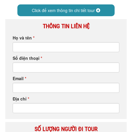
HỘP THƯ GÓP Ý
Click để xem thông tin chi tiết tour
PROFILE HƯỚNG DẪN VIÊN
TUYỂN DỤNG
THÔNG TIN LIÊN HỆ
LIÊN HỆ
Họ và tên
*
Số điện thoại
*
Email
*
Địa chỉ
*
SỐ LƯỢNG NGƯỜI ĐI TOUR