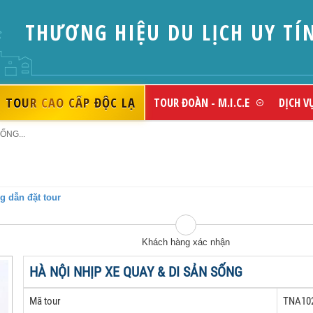
THƯƠNG HIỆU DU LỊCH UY TÍ
TOUR CAO CẤP ĐỘC LẠ
TOUR ĐOÀN - M.I.C.E
DỊCH V
ỐNG...
 dẫn đặt tour
Khách hàng xác nhận
HÀ NỘI NHỊP XE QUAY & DI SẢN SỐNG
Mã tour
TNA10