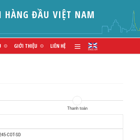
N HÀNG ĐẦU VIỆT NAM
Ụ
GIỚI THIỆU
LIÊN HỆ
Thanh toán
245-COT-SD