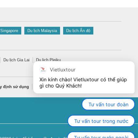
 Singapore
Du lịch Malaysia
Du lịch Ấn độ
Du lịch Gia Lai
Du lịch Pleiku
Vietluxtour
Xin kính chào! Vietluxtour có thể giúp 
gì cho Quý Khách!
y định sử dụng
Quy định bảo mật thông tin
Tư vấn tour đoàn
Tư vấn tour trong nước
Tư vấn tour nước ngoài