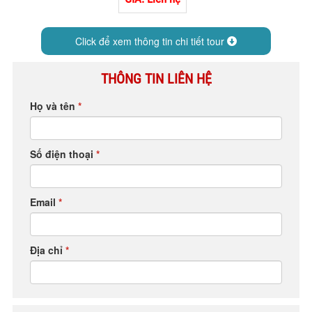
HỘP THƯ GÓP Ý
PROFILE HƯỚNG DẪN VIÊN
Click để xem thông tin chi tiết tour
TUYỂN DỤNG
THÔNG TIN LIÊN HỆ
LIÊN HỆ
Họ và tên
*
Số điện thoại
*
Email
*
Địa chỉ
*