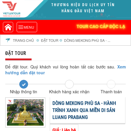
THƯƠNG HIỆU DU LỊCH UY TÍN
VIETLUXTOUR.COM
HÀNG ĐẦU VIỆT NAM
TOUR CAO CẤP ĐỘC LẠ
TOUR CAO CẤP ĐỘC LẠ
MENU
TOUR TRONG NƯỚC
TOUR NƯỚC NGOÀI
TRANG CHỦ
ĐẶT TOUR
DÒNG MEKONG PHÙ SA - ...
TOUR KHỞI HÀNH TỪ HÀ NỘI
ĐẶT TOUR
TOUR KHỞI HÀNH TỪ ĐÀ NẴNG
TOUR KHỞI HÀNH TỪ CẦN THƠ
Để đặt tour. Quý khách vui lòng hoàn tất các bước sau.
Xem
hướng dẫn đặt tour
TOUR ĐOÀN - M.I.C.E
TOUR COMBO
Nhập thông tin
Khách hàng xác nhận
Thanh toán
DỊCH VỤ
GIỚI THIỆU
DÒNG MEKONG PHÙ SA - HÀNH
HỒ SƠ NĂNG LỰC
TRÌNH XANH QUA MIỀN DI SẢN
LUANG PRABANG
PROFILE EN
THƯ KHEN VIETLUXTOUR
GIÁ: Liên hệ