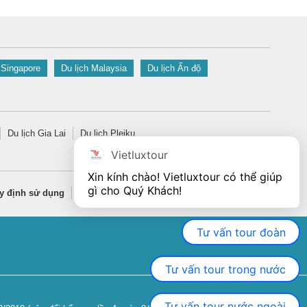
 Singapore
Du lịch Malaysia
Du lịch Ấn độ
Du lịch Gia Lai
Du lịch Pleiku
Vietluxtour
Xin kính chào! Vietluxtour có thể giúp 
gì cho Quý Khách!
y định sử dụng
Quy định bảo mật thông tin
Tư vấn tour đoàn
Tư vấn tour trong nước
Tư vấn tour nước ngoài