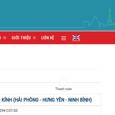
N HÀNG ĐẦU VIỆT NAM
Ụ
GIỚI THIỆU
LIÊN HỆ
Thanh toán
KÍNH (HẢI PHÒNG - HƯNG YÊN - NINH BÌNH)
294-COT-SD