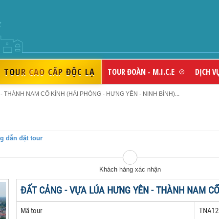
THƯƠNG HIỆU DU LỊCH UY TÍ
TOUR CAO CẤP ĐỘC LẠ
TOUR ĐOÀN - M.I.C.E
DỊCH V
 THÀNH NAM CỔ KÍNH (HẢI PHÒNG - HƯNG YÊN - NINH BÌNH)...
 dẫn đặt tour
Khách hàng xác nhận
ĐẤT CẢNG - VỰA LÚA HƯNG YÊN - THÀNH NAM CỔ 
Mã tour
TNA12