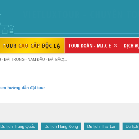
TOUR CAO CẤP ĐỘC LẠ
TOUR ĐOÀN - M.I.C.E
DỊCH V
 ĐÀI TRUNG - NAM ĐẦU - ĐÀI BẮC)...
em hướng dẫn đặt tour
Du lịch Trung Quốc
Du lịch Hong Kong
Du lịch Thái Lan
Du lịch