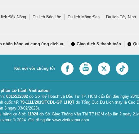
 lịch Đắk Nông
Du lịch Bảo Lộc
Du lịch Măng Đen
Du lịch Tây Ninh
o nhận hàng và cung ứng dịch vụ
Giao dịch & thanh toán
Qu
Kết nối với chúng tôi
 phần Lữ hành Vietluxtour
anh:
0315532382
do Sở Kế Hoạch và Đầu Tư TP. HCM cấp lần đầu ngày 28/02/
nh quốc tế:
79-1111/2019/TCDL-GP LHQT
do Tổng Cục Du Lịch (nay là Cục D
ần 3 ngày 03/02/2023).
i bằng xe ô tô:
11924
do Sở Giao Thông Vận Tải TP.HCM cấp lần 2 ngày 21/
uxtour ® 2024. Ghi rõ nguồn www.vietluxtour.com