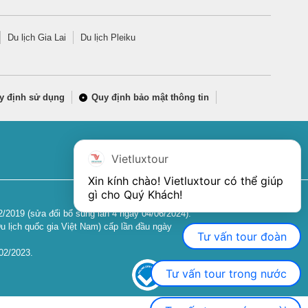
Du lịch Gia Lai
Du lịch Pleiku
y định sử dụng
Quy định bảo mật thông tin
Vietluxtour
Xin kính chào! Vietluxtour có thể giúp 
gì cho Quý Khách!
2019 (sửa đổi bổ sung lần 4 ngày 04/06/2024).
u lịch quốc gia Việt Nam) cấp lần đầu ngày
Tư vấn tour đoàn
02/2023.
Tư vấn tour trong nước