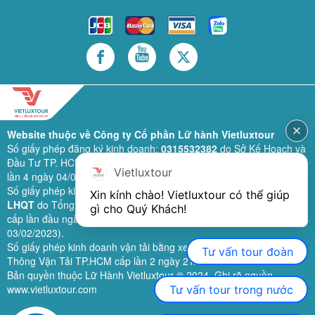
Website thuộc về Công ty Cổ phần Lữ hành Vietluxtour
Số giấy phép đăng ký kinh doanh:
0315532382
do Sở Kế Hoạch và
Đầu Tư TP. HCM cấp lần đầu ngày 28/02/2019 (sửa đổi bổ sung
Vietluxtour
lần 4 ngày 04/06/2024).
Số giấy phép kinh doanh lữ hành quốc tế:
79-1111/2019/TCDL-GP
Xin kính chào! Vietluxtour có thể giúp 
LHQT
do Tổng Cục Du Lịch (nay là Cục Du lịch quốc gia Việt Nam)
gì cho Quý Khách!
cấp lần đầu ngày 26/09/2019 (sửa đổi, bổ sung lần 3 ngày
03/02/2023).
Số giấy phép kinh doanh vận tải bằng xe ô tô:
11924
do Sở Giao
Tư vấn tour đoàn
Thông Vận Tải TP.HCM cấp lần 2 ngày 21/02/2023.
Bản quyền thuộc Lữ Hành Vietluxtour ® 2024. Ghi rõ nguồn
www.vietluxtour.com
Tư vấn tour trong nước