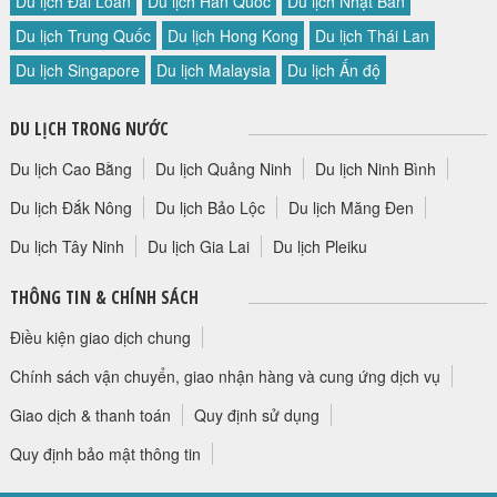
Du lịch Đài Loan
Du lịch Hàn Quốc
Du lịch Nhật Bản
HỘP THƯ GÓP Ý
Du lịch Trung Quốc
Du lịch Hong Kong
Du lịch Thái Lan
PROFILE HƯỚNG DẪN VIÊN
Du lịch Singapore
Du lịch Malaysia
Du lịch Ấn độ
TUYỂN DỤNG
LIÊN HỆ
DU LỊCH TRONG NƯỚC
Du lịch Cao Bằng
Du lịch Quảng Ninh
Du lịch Ninh Bình
Du lịch Đắk Nông
Du lịch Bảo Lộc
Du lịch Măng Đen
Du lịch Tây Ninh
Du lịch Gia Lai
Du lịch Pleiku
THÔNG TIN & CHÍNH SÁCH
Điều kiện giao dịch chung
Chính sách vận chuyển, giao nhận hàng và cung ứng dịch vụ
Giao dịch & thanh toán
Quy định sử dụng
Quy định bảo mật thông tin