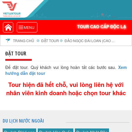
VIETLUXTOUR.COM
TOUR CAO CẤP ĐỘC LẠ
TOUR CAO CẤP ĐỘC LẠ
MENU
TOUR TRONG NƯỚC
TOUR NƯỚC NGOÀI
TRANG CHỦ
ĐẶT TOUR
ĐẢO NGỌC ĐÀI LOAN (CAO ...
TOUR KHỞI HÀNH TỪ HÀ NỘI
ĐẶT TOUR
TOUR KHỞI HÀNH TỪ ĐÀ NẴNG
TOUR KHỞI HÀNH TỪ CẦN THƠ
Để đặt tour. Quý khách vui lòng hoàn tất các bước sau.
Xem
hướng dẫn đặt tour
TOUR ĐOÀN - M.I.C.E
Tour hiện đã hết chỗ, vui lòng liên hệ với
TOUR COMBO
nhân viên kinh doanh hoặc chọn tour khác
DỊCH VỤ
GIỚI THIỆU
HỒ SƠ NĂNG LỰC
PROFILE EN
DU LỊCH NƯỚC NGOÀI
THƯ KHEN VIETLUXTOUR