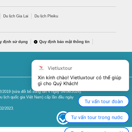
Du lịch Gia Lai
Du lịch Pleiku
y định sử dụng
Quy định bảo mật thông tin
Vietluxtour
Xin kính chào! Vietluxtour có thể giúp 
gì cho Quý Khách!
2019 (sửa đổi bổ sung lần 4 ngày 04/06/2024).
u lịch quốc gia Việt Nam) cấp lần đầu ngày
Tư vấn tour đoàn
02/2023.
Tư vấn tour trong nước