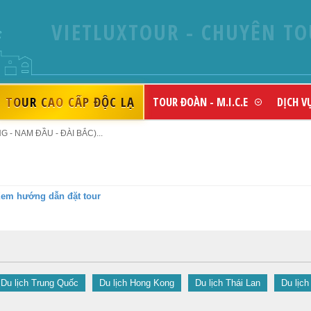
VIETLUXTOUR - CHUYÊN TO
TOUR CAO CẤP ĐỘC LẠ
TOUR ĐOÀN - M.I.C.E
DỊCH V
 - NAM ĐẦU - ĐÀI BẮC)...
em hướng dẫn đặt tour
Du lịch Trung Quốc
Du lịch Hong Kong
Du lịch Thái Lan
Du lịch