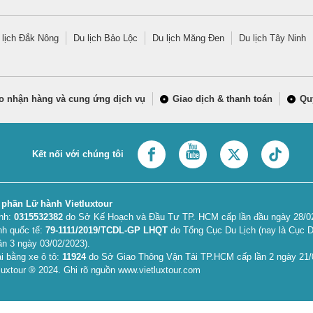
 lịch Đắk Nông
Du lịch Bảo Lộc
Du lịch Măng Đen
Du lịch Tây Ninh
o nhận hàng và cung ứng dịch vụ
Giao dịch & thanh toán
Qu
Kết nối với chúng tôi
 phần Lữ hành Vietluxtour
anh:
0315532382
do Sở Kế Hoạch và Đầu Tư TP. HCM cấp lần đầu ngày 28/02/
nh quốc tế:
79-1111/2019/TCDL-GP LHQT
do Tổng Cục Du Lịch (nay là Cục D
ần 3 ngày 03/02/2023).
i bằng xe ô tô:
11924
do Sở Giao Thông Vận Tải TP.HCM cấp lần 2 ngày 21/
uxtour ® 2024. Ghi rõ nguồn www.vietluxtour.com