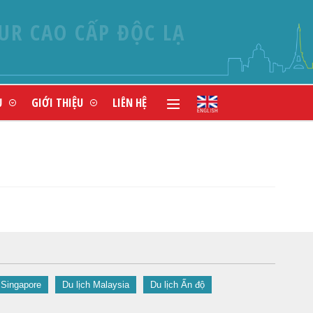
UR CAO CẤP ĐỘC LẠ
Ụ
GIỚI THIỆU
LIÊN HỆ
 Singapore
Du lịch Malaysia
Du lịch Ấn độ