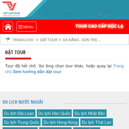
THƯƠNG HIỆU DU LỊCH UY TÍN
VIETLUXTOUR.COM
HÀNG ĐẦU VIỆT NAM
TOUR CAO CẤP ĐỘC LẠ
TOUR CAO CẤP ĐỘC LẠ
MENU
TOUR TRONG NƯỚC
TOUR NƯỚC NGOÀI
TRANG CHỦ
ĐẶT TOUR
ĐÀ NẴNG - SƠN TRÀ ...
TOUR KHỞI HÀNH TỪ HÀ NỘI
ĐẶT TOUR
TOUR KHỞI HÀNH TỪ ĐÀ NẴNG
TOUR KHỞI HÀNH TỪ CẦN THƠ
Tour đã hết chỗ. Vui lòng chọn tour khác, hoặc quay lại
Trang
chủ
Xem hướng dẫn đặt tour
TOUR ĐOÀN - M.I.C.E
TOUR COMBO
DỊCH VỤ
GIỚI THIỆU
DU LỊCH NƯỚC NGOÀI
HỒ SƠ NĂNG LỰC
Du lịch Đài Loan
Du lịch Hàn Quốc
Du lịch Nhật Bản
PROFILE EN
Du lịch Trung Quốc
Du lịch Hong Kong
Du lịch Thái Lan
THƯ KHEN VIETLUXTOUR