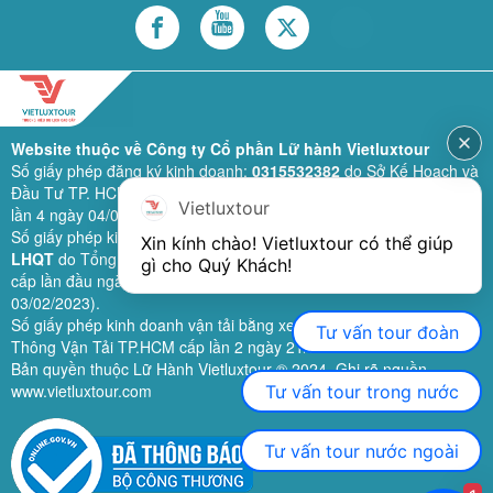
Website thuộc về Công ty Cổ phần Lữ hành Vietluxtour
Số giấy phép đăng ký kinh doanh:
0315532382
do Sở Kế Hoạch và
Đầu Tư TP. HCM cấp lần đầu ngày 28/02/2019 (sửa đổi bổ sung
Vietluxtour
lần 4 ngày 04/06/2024).
Số giấy phép kinh doanh lữ hành quốc tế:
79-1111/2019/TCDL-GP
Xin kính chào! Vietluxtour có thể giúp 
LHQT
do Tổng Cục Du Lịch (nay là Cục Du lịch quốc gia Việt Nam)
gì cho Quý Khách!
cấp lần đầu ngày 26/09/2019 (sửa đổi, bổ sung lần 3 ngày
03/02/2023).
Số giấy phép kinh doanh vận tải bằng xe ô tô:
11924
do Sở Giao
Tư vấn tour đoàn
Thông Vận Tải TP.HCM cấp lần 2 ngày 21/02/2023.
Bản quyền thuộc Lữ Hành Vietluxtour ® 2024. Ghi rõ nguồn
www.vietluxtour.com
Tư vấn tour trong nước
Tư vấn tour nước ngoài