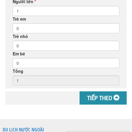
Người lớn
*
Trẻ em
Trẻ nhỏ
Em bé
Tổng
TIẾP THEO
DU LỊCH NƯỚC NGOÀI