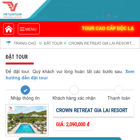
THƯƠNG HIỆU DU LỊCH UY TÍN
VIETLUXTOUR.COM
HÀNG ĐẦU VIỆT NAM
TOUR CAO CẤP ĐỘC LẠ
TOUR CAO CẤP ĐỘC LẠ
MENU
TOUR TRONG NƯỚC
TOUR NƯỚC NGOÀI
TRANG CHỦ
ĐẶT TOUR
CROWN RETREAT GIA LAI RESORT...
TOUR KHỞI HÀNH TỪ HÀ NỘI
ĐẶT TOUR
TOUR KHỞI HÀNH TỪ ĐÀ NẴNG
TOUR KHỞI HÀNH TỪ CẦN THƠ
Để đặt tour. Quý khách vui lòng hoàn tất các bước sau.
Xem
hướng dẫn đặt tour
TOUR ĐOÀN - M.I.C.E
TOUR COMBO
Nhập thông tin
Khách hàng xác nhận
Thanh toán
DỊCH VỤ
GIỚI THIỆU
CROWN RETREAT GIA LAI RESORT
HỒ SƠ NĂNG LỰC
GIÁ: 2,090,000 đ
PROFILE EN
THƯ KHEN VIETLUXTOUR