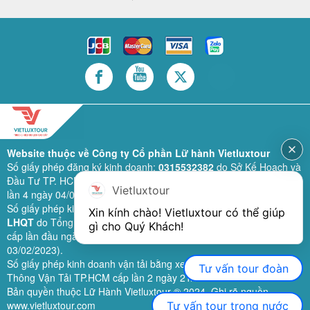
Website thuộc về Công ty Cổ phần Lữ hành Vietluxtour
Số giấy phép đăng ký kinh doanh:
0315532382
do Sở Kế Hoạch và
Đầu Tư TP. HCM cấp lần đầu ngày 28/02/2019 (sửa đổi bổ sung
Vietluxtour
lần 4 ngày 04/06/2024).
Số giấy phép kinh doanh lữ hành quốc tế:
79-1111/2019/TCDL-GP
Xin kính chào! Vietluxtour có thể giúp 
LHQT
do Tổng Cục Du Lịch (nay là Cục Du lịch quốc gia Việt Nam)
gì cho Quý Khách!
cấp lần đầu ngày 26/09/2019 (sửa đổi, bổ sung lần 3 ngày
03/02/2023).
Số giấy phép kinh doanh vận tải bằng xe ô tô:
11924
do Sở Giao
Tư vấn tour đoàn
Thông Vận Tải TP.HCM cấp lần 2 ngày 21/02/2023.
Bản quyền thuộc Lữ Hành Vietluxtour ® 2024. Ghi rõ nguồn
www.vietluxtour.com
Tư vấn tour trong nước