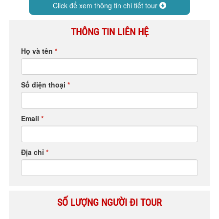
Click để xem thông tin chi tiết tour
HỘP THƯ GÓP Ý
PROFILE HƯỚNG DẪN VIÊN
THÔNG TIN LIÊN HỆ
TUYỂN DỤNG
Họ và tên
*
LIÊN HỆ
Số điện thoại
*
Email
*
Địa chỉ
*
SỐ LƯỢNG NGƯỜI ĐI TOUR