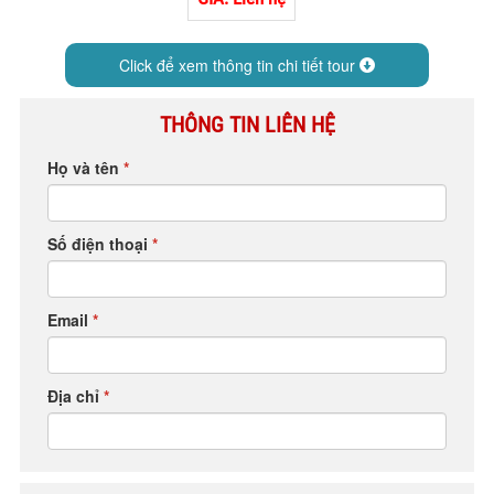
HỘP THƯ GÓP Ý
PROFILE HƯỚNG DẪN VIÊN
Click để xem thông tin chi tiết tour
TUYỂN DỤNG
THÔNG TIN LIÊN HỆ
LIÊN HỆ
Họ và tên
*
Số điện thoại
*
Email
*
Địa chỉ
*