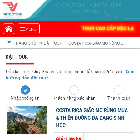
VIETLUXTOUR - CHUYÊN TOUR
VIETLUXTOUR.COM
CAO CẤP ĐỘC LẠ
TOUR CAO CẤP ĐỘC LẠ
TOUR CAO CẤP ĐỘC LẠ
MENU
TOUR TRONG NƯỚC
TOUR NƯỚC NGOÀI
TRANG CHỦ
ĐẶT TOUR
COSTA RICA GIẤC MƠ RỪNG ...
TOUR KHỞI HÀNH TỪ HÀ NỘI
ĐẶT TOUR
TOUR KHỞI HÀNH TỪ ĐÀ NẴNG
TOUR KHỞI HÀNH TỪ CẦN THƠ
Để đặt tour. Quý khách vui lòng hoàn tất các bước sau.
Xem
hướng dẫn đặt tour
TOUR ĐOÀN - M.I.C.E
TOUR COMBO
Nhập thông tin
Khách hàng xác nhận
Thanh toán
DỊCH VỤ
GIỚI THIỆU
COSTA RICA GIẤC MƠ RỪNG MƯA
HỒ SƠ NĂNG LỰC
& THIÊN ĐƯỜNG ĐA DẠNG SINH
HỌC
PROFILE EN
THƯ KHEN VIETLUXTOUR
GIÁ: Liên hệ