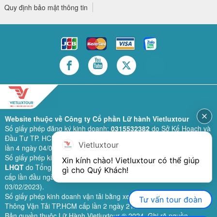
Quy định bảo mật thông tin
Website thuộc về Công ty Cổ phần Lữ hành Vietluxtour
Số giấy phép đăng ký kinh doanh:
0315532382
do Sở Kế Hoạch và
Đầu Tư TP. HCM cấp lần đầu ngày 28/02/2019 (sửa đổi bổ sung
Vietluxtour
lần 4 ngày 04/06/2024).
Số giấy phép kinh doanh lữ hành quốc tế:
79-1111/2019/TCDL-GP
Xin kính chào! Vietluxtour có thể giúp 
LHQT
do Tổng Cục Du Lịch (nay là Cục Du lịch quốc gia Việt Nam)
gì cho Quý Khách!
cấp lần đầu ngày 26/09/2019 (sửa đổi, bổ sung lần 3 ngày
03/02/2023).
Số giấy phép kinh doanh vận tải bằng xe ô tô:
11924
do Sở Giao
Tư vấn tour đoàn
Thông Vận Tải TP.HCM cấp lần 2 ngày 21/02/2023.
Bản quyền thuộc Lữ Hành Vietluxtour ® 2024. Ghi rõ nguồn