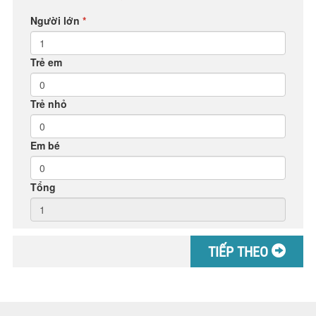
Người lớn
*
Trẻ em
Trẻ nhỏ
Em bé
Tổng
TIẾP THEO