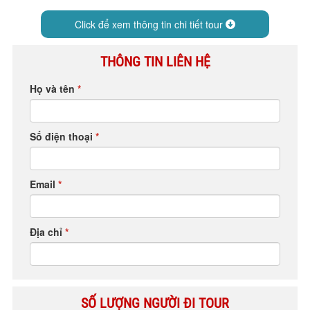
HỘP THƯ GÓP Ý
Click để xem thông tin chi tiết tour
PROFILE HƯỚNG DẪN VIÊN
TUYỂN DỤNG
THÔNG TIN LIÊN HỆ
LIÊN HỆ
Họ và tên
*
Số điện thoại
*
Email
*
Địa chỉ
*
SỐ LƯỢNG NGƯỜI ĐI TOUR