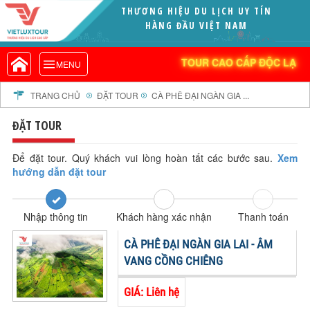
THƯƠNG HIỆU DU LỊCH UY TÍN
VIETLUXTOUR.COM
HÀNG ĐẦU VIỆT NAM
TOUR CAO CẤP ĐỘC LẠ
TOUR CAO CẤP ĐỘC LẠ
MENU
TOUR TRONG NƯỚC
TOUR NƯỚC NGOÀI
TRANG CHỦ
ĐẶT TOUR
CÀ PHÊ ĐẠI NGÀN GIA ...
TOUR KHỞI HÀNH TỪ HÀ NỘI
ĐẶT TOUR
TOUR KHỞI HÀNH TỪ ĐÀ NẴNG
TOUR KHỞI HÀNH TỪ CẦN THƠ
Để đặt tour. Quý khách vui lòng hoàn tất các bước sau.
Xem
hướng dẫn đặt tour
TOUR ĐOÀN - M.I.C.E
TOUR COMBO
Nhập thông tin
Khách hàng xác nhận
Thanh toán
DỊCH VỤ
GIỚI THIỆU
CÀ PHÊ ĐẠI NGÀN GIA LAI - ÂM
HỒ SƠ NĂNG LỰC
VANG CỒNG CHIÊNG
PROFILE EN
GIÁ: Liên hệ
THƯ KHEN VIETLUXTOUR