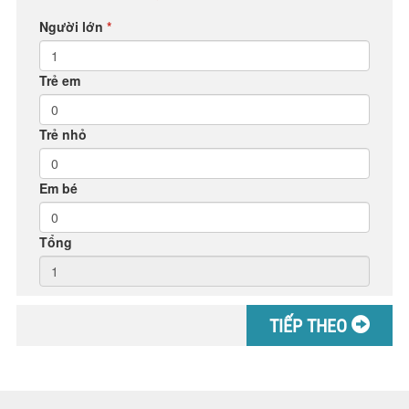
Người lớn
*
Trẻ em
Trẻ nhỏ
Em bé
Tổng
TIẾP THEO