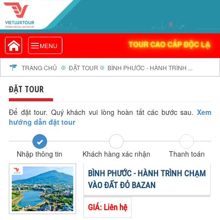
VIETLUXTOUR.COM
TOUR CAO CẤP ĐỘC LẠ
TOUR CAO CẤP ĐỘC LẠ
MENU
TOUR TRONG NƯỚC
TOUR NƯỚC NGOÀI
TRANG CHỦ
ĐẶT TOUR
BÌNH PHƯỚC - HÀNH TRÌNH ...
TOUR KHỞI HÀNH TỪ HÀ NỘI
ĐẶT TOUR
TOUR KHỞI HÀNH TỪ ĐÀ NẴNG
TOUR KHỞI HÀNH TỪ CẦN THƠ
Để đặt tour. Quý khách vui lòng hoàn tất các bước sau.
Xem
hướng dẫn đặt tour
TOUR ĐOÀN - M.I.C.E
TOUR COMBO
Nhập thông tin
Khách hàng xác nhận
Thanh toán
DỊCH VỤ
GIỚI THIỆU
BÌNH PHƯỚC - HÀNH TRÌNH CHẠM
HỒ SƠ NĂNG LỰC
VÀO ĐẤT ĐỎ BAZAN
PROFILE EN
GIÁ: Liên hệ
THƯ KHEN VIETLUXTOUR