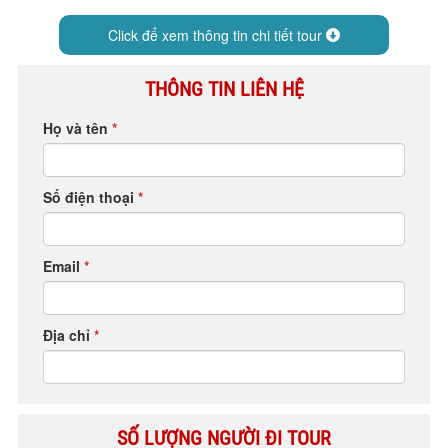
HỘP THƯ GÓP Ý
Click để xem thông tin chi tiết tour
PROFILE HƯỚNG DẪN VIÊN
TUYỂN DỤNG
THÔNG TIN LIÊN HỆ
LIÊN HỆ
Họ và tên
*
Số điện thoại
*
Email
*
Địa chỉ
*
SỐ LƯỢNG NGƯỜI ĐI TOUR