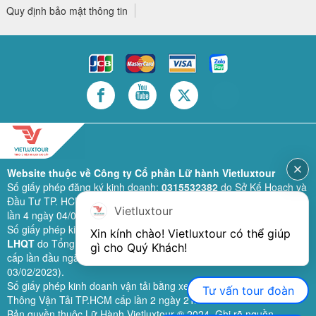
Quy định bảo mật thông tin
Website thuộc về Công ty Cổ phần Lữ hành Vietluxtour
Số giấy phép đăng ký kinh doanh:
0315532382
do Sở Kế Hoạch và
Đầu Tư TP. HCM cấp lần đầu ngày 28/02/2019 (sửa đổi bổ sung
Vietluxtour
lần 4 ngày 04/06/2024).
Số giấy phép kinh doanh lữ hành quốc tế:
79-1111/2019/TCDL-GP
Xin kính chào! Vietluxtour có thể giúp 
LHQT
do Tổng Cục Du Lịch (nay là Cục Du lịch quốc gia Việt Nam)
gì cho Quý Khách!
cấp lần đầu ngày 26/09/2019 (sửa đổi, bổ sung lần 3 ngày
03/02/2023).
Số giấy phép kinh doanh vận tải bằng xe ô tô:
11924
do Sở Giao
Tư vấn tour đoàn
Thông Vận Tải TP.HCM cấp lần 2 ngày 21/02/2023.
Bản quyền thuộc Lữ Hành Vietluxtour ® 2024. Ghi rõ nguồn