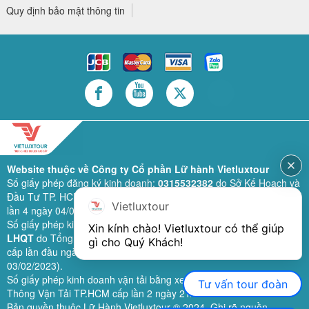
Quy định bảo mật thông tin
Website thuộc về Công ty Cổ phần Lữ hành Vietluxtour
Số giấy phép đăng ký kinh doanh:
0315532382
do Sở Kế Hoạch và
Đầu Tư TP. HCM cấp lần đầu ngày 28/02/2019 (sửa đổi bổ sung
Vietluxtour
lần 4 ngày 04/06/2024).
Số giấy phép kinh doanh lữ hành quốc tế:
79-1111/2019/TCDL-GP
Xin kính chào! Vietluxtour có thể giúp 
LHQT
do Tổng Cục Du Lịch (nay là Cục Du lịch quốc gia Việt Nam)
gì cho Quý Khách!
cấp lần đầu ngày 26/09/2019 (sửa đổi, bổ sung lần 3 ngày
03/02/2023).
Số giấy phép kinh doanh vận tải bằng xe ô tô:
11924
do Sở Giao
Tư vấn tour đoàn
Thông Vận Tải TP.HCM cấp lần 2 ngày 21/02/2023.
Bản quyền thuộc Lữ Hành Vietluxtour ® 2024. Ghi rõ nguồn