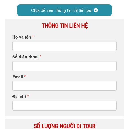
HỘP THƯ GÓP Ý
Click để xem thông tin chi tiết tour
PROFILE HƯỚNG DẪN VIÊN
TUYỂN DỤNG
THÔNG TIN LIÊN HỆ
LIÊN HỆ
Họ và tên
*
Số điện thoại
*
Email
*
Địa chỉ
*
SỐ LƯỢNG NGƯỜI ĐI TOUR