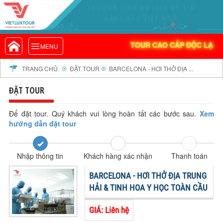
THƯƠNG HIỆU DU LỊCH UY TÍN
VIETLUXTOUR.COM
HÀNG ĐẦU VIỆT NAM
TOUR CAO CẤP ĐỘC LẠ
TOUR CAO CẤP ĐỘC LẠ
MENU
TOUR TRONG NƯỚC
TOUR NƯỚC NGOÀI
TRANG CHỦ
ĐẶT TOUR
BARCELONA - HƠI THỞ ĐỊA ...
TOUR KHỞI HÀNH TỪ HÀ NỘI
ĐẶT TOUR
TOUR KHỞI HÀNH TỪ ĐÀ NẴNG
TOUR KHỞI HÀNH TỪ CẦN THƠ
Để đặt tour. Quý khách vui lòng hoàn tất các bước sau.
Xem
hướng dẫn đặt tour
TOUR ĐOÀN - M.I.C.E
TOUR COMBO
Nhập thông tin
Khách hàng xác nhận
Thanh toán
DỊCH VỤ
GIỚI THIỆU
BARCELONA - HƠI THỞ ĐỊA TRUNG
HỒ SƠ NĂNG LỰC
HẢI & TINH HOA Y HỌC TOÀN CẦU
PROFILE EN
GIÁ: Liên hệ
THƯ KHEN VIETLUXTOUR