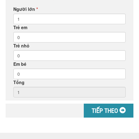
Người lớn
*
Trẻ em
Trẻ nhỏ
Em bé
Tổng
TIẾP THEO