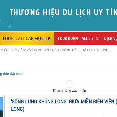
THƯƠNG HIỆU DU LỊCH UY TÍ
TOUR CAO CẤP ĐỘC LẠ
TOUR ĐOÀN - M.I.C.E
DỊCH V
ỀN BIÊN VIỄN (VÂN ĐỒN - BÌNH LIÊU - MÓNG CÁI - TRÀ CỔ - HẠ LONG)...
 dẫn đặt tour
Khách hàng xác nhận
'SỐNG LƯNG KHỦNG LONG' GIỮA MIỀN BIÊN VIỄN (V
LONG)