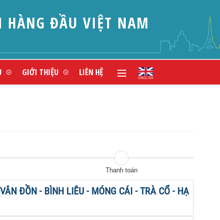
N HÀNG ĐẦU VIỆT NAM
Ụ
GIỚI THIỆU
LIÊN HỆ
Thanh toán
ÂN ĐỒN - BÌNH LIÊU - MÓNG CÁI - TRÀ CỔ - HẠ