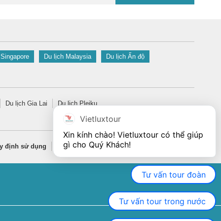
 Singapore
Du lịch Malaysia
Du lịch Ấn độ
Du lịch Gia Lai
Du lịch Pleiku
Vietluxtour
Xin kính chào! Vietluxtour có thể giúp 
gì cho Quý Khách!
y định sử dụng
Quy định bảo mật thông tin
Tư vấn tour đoàn
Tư vấn tour trong nước