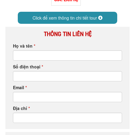
HỘP THƯ GÓP Ý
PROFILE HƯỚNG DẪN VIÊN
Click để xem thông tin chi tiết tour
TUYỂN DỤNG
THÔNG TIN LIÊN HỆ
LIÊN HỆ
Họ và tên
*
Số điện thoại
*
Email
*
Địa chỉ
*