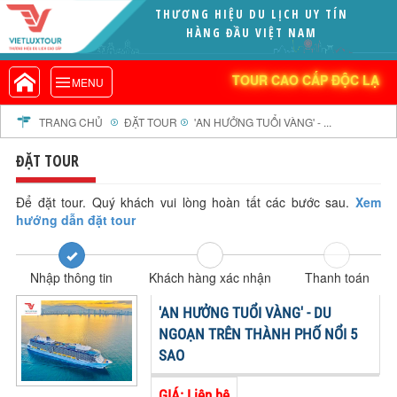
THƯƠNG HIỆU DU LỊCH UY TÍN
VIETLUXTOUR.COM
HÀNG ĐẦU VIỆT NAM
TOUR CAO CẤP ĐỘC LẠ
TOUR CAO CẤP ĐỘC LẠ
MENU
TOUR TRONG NƯỚC
TOUR NƯỚC NGOÀI
TRANG CHỦ
ĐẶT TOUR
'AN HƯỞNG TUỔI VÀNG' - ...
TOUR KHỞI HÀNH TỪ HÀ NỘI
ĐẶT TOUR
TOUR KHỞI HÀNH TỪ ĐÀ NẴNG
TOUR KHỞI HÀNH TỪ CẦN THƠ
Để đặt tour. Quý khách vui lòng hoàn tất các bước sau.
Xem
hướng dẫn đặt tour
TOUR ĐOÀN - M.I.C.E
TOUR COMBO
Nhập thông tin
Khách hàng xác nhận
Thanh toán
DỊCH VỤ
GIỚI THIỆU
'AN HƯỞNG TUỔI VÀNG' - DU
HỒ SƠ NĂNG LỰC
NGOẠN TRÊN THÀNH PHỐ NỔI 5
SAO
PROFILE EN
THƯ KHEN VIETLUXTOUR
GIÁ: Liên hệ