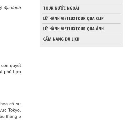
ý địa danh
TOUR NƯỚC NGOÀI
LỮ HÀNH VIETLUXTOUR QUA CLIP
LỮ HÀNH VIETLUXTOUR QUA ẢNH
CẨM NANG DU LỊCH
 còn quyết
và phù hợp
 hoa có sự
vực Tokyo,
đầu tháng 5