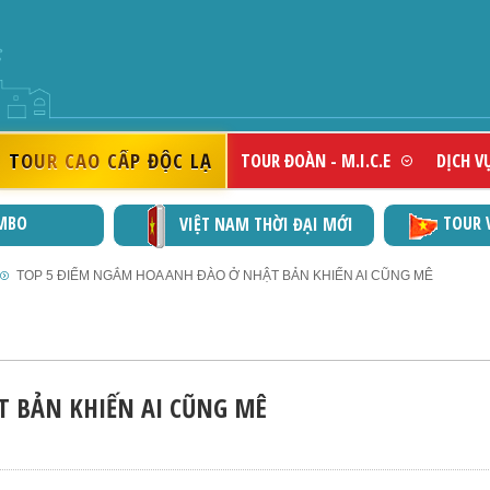
DOANH NGHIỆP ĐẠT C
TOUR CAO CẤP ĐỘC LẠ
TOUR ĐOÀN - M.I.C.E
DỊCH V
MBO
TOUR 
VIỆT NAM THỜI ĐẠI MỚI
TOP 5 ĐIỂM NGẮM HOA ANH ĐÀO Ở NHẬT BẢN KHIẾN AI CŨNG MÊ
T BẢN KHIẾN AI CŨNG MÊ