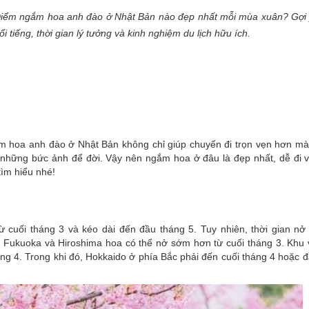
iểm ngắm hoa anh đào ở Nhật Bản nào đẹp nhất mỗi mùa xuân? Gợi 
ổi tiếng, thời gian lý tưởng và kinh nghiệm du lịch hữu ích.
ắm hoa anh đào ở Nhật Bản không chỉ giúp chuyến đi trọn vẹn hơn mà
ả những bức ảnh để đời. Vậy nên ngắm hoa ở đâu là đẹp nhất, dễ đi 
tìm hiểu nhé!
cuối tháng 3 và kéo dài đến đầu tháng 5. Tuy nhiên, thời gian nở
 Fukuoka và Hiroshima hoa có thể nở sớm hơn từ cuối tháng 3. Khu 
ng 4. Trong khi đó, Hokkaido ở phía Bắc phải đến cuối tháng 4 hoặc 