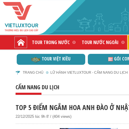
TOUR TRONG NƯỚC
TOUR NƯỚC NGOÀI
TOUR VIỆT KIỀU
GÓI CO
TRANG CHỦ
LỮ HÀNH VIETLUXTOUR - CẨM NANG DU LỊCH
CẨM NANG DU LỊCH
TOP 5 ĐIỂM NGẮM HOA ANH ĐÀO Ở NHẬ
22/12/2025 lúc 9h 8' / (404 views)