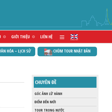
HỨNG NHẬN VIT
Ụ
GIỚI THIỆU
LIÊN HỆ
VĂN HÓA – LỊCH SỬ
CHÙM TOUR NHẬT BẢN
CHUYÊN ĐỀ
GÓC ẢNH LỮ HÀNH
ĐIỂM ĐẾN MỚI
TOUR TRONG NƯỚC