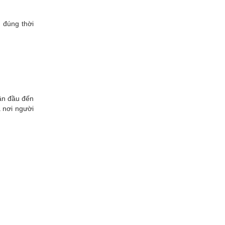
 đúng thời
ần đầu đến
à nơi người