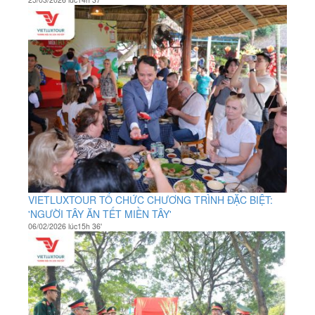
VIETLUXTOUR TỔ CHỨC CHƯƠNG TRÌNH ĐẶC BIỆT:
'NGƯỜI TÂY ĂN TẾT MIỀN TÂY'
06/02/2026 lúc15h 36'