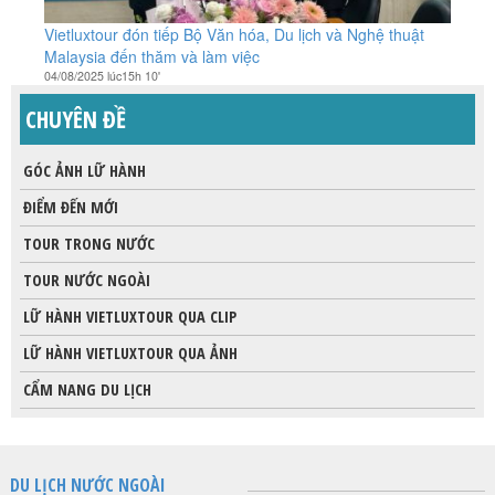
Vietluxtour đón tiếp Bộ Văn hóa, Du lịch và Nghệ thuật
Malaysia đến thăm và làm việc
04/08/2025 lúc15h 10'
CHUYÊN ĐỀ
GÓC ẢNH LỮ HÀNH
ĐIỂM ĐẾN MỚI
TOUR TRONG NƯỚC
TOUR NƯỚC NGOÀI
LỮ HÀNH VIETLUXTOUR QUA CLIP
LỮ HÀNH VIETLUXTOUR QUA ẢNH
CẨM NANG DU LỊCH
DU LỊCH NƯỚC NGOÀI