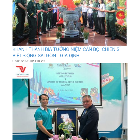
KHÁNH THÀNH BIA TƯỞNG NIỆM CÁN BỘ, CHIẾN SĨ
BIỆT ĐỘNG SÀI GÒN - GIA ĐỊNH
07/01/2026 lúc11h 29'