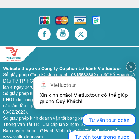
Website thuộc về Công ty Cổ phần Lữ hành Vietluxtour
Số giấy phép đăng ký kinh doanh:
0315532382
do Sở Kế Hoạch và
Đầu Tư TP. HCM cấp lần đầu ngày 28/02/2019 (sửa đổi bổ sung
Vietluxtour
lần 4 ngày 04/06/2024).
Số giấy phép kinh doanh lữ hành quốc tế:
79-1111/2019/TCDL-GP
Xin kính chào! Vietluxtour có thể giúp 
LHQT
do Tổng Cục Du Lịch (nay là Cục Du lịch quốc gia Việt Nam)
gì cho Quý Khách!
cấp lần đầu ngày 26/09/2019 (sửa đổi, bổ sung lần 3 ngày
03/02/2023).
Số giấy phép kinh doanh vận tải bằng xe ô tô:
11924
do Sở Giao
Tư vấn tour đoàn
Thông Vận Tải TP.HCM cấp lần 2 ngày 21/02/2023.
Bản quyền thuộc Lữ Hành Vietluxtour ® 2024. Ghi rõ nguồn
www.vietluxtour.com
Tư vấn tour trong nước