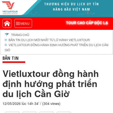
THƯƠNG HIỆU DU LỊCH UY TÍN
VIETLUXTOUR.COM
HÀNG ĐẦU VIỆT NAM
TOUR CAO CẤP ĐỘC LẠ
TOUR CAO CẤP ĐỘC LẠ
MENU
TOUR TRONG NƯỚC
TOUR NƯỚC NGOÀI
TRANG CHỦ
BẢN TIN DU LỊCH MỚI NHẤT TỪ LỮ HÀNH VIETLUXTOUR
TOUR KHỞI HÀNH TỪ HÀ NỘI
VIETLUXTOUR ĐỒNG HÀNH ĐỊNH HƯỚNG PHÁT TRIỂN DU LỊCH CẦN
TOUR KHỞI HÀNH TỪ ĐÀ NẴNG
GIỜ
TOUR KHỞI HÀNH TỪ CẦN THƠ
BẢN TIN
TOUR ĐOÀN - M.I.C.E
Vietluxtour đồng hành
TOUR COMBO
định hướng phát triển
DỊCH VỤ
GIỚI THIỆU
du lịch Cần Giờ
HỒ SƠ NĂNG LỰC
PROFILE EN
12/05/2026 lúc 14h 34' / (304 views)
THƯ KHEN VIETLUXTOUR