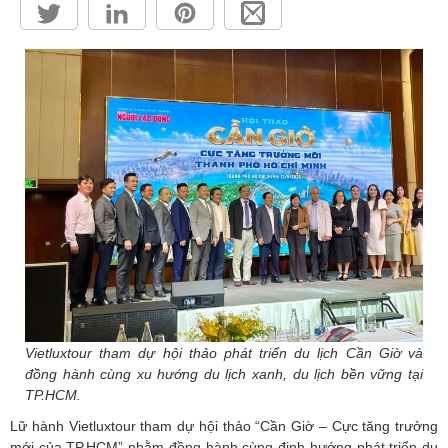
HỘP THƯ GÓP Ý
PROFILE HƯỚNG DẪN VIÊN
TUYỂN DỤNG
LIÊN HỆ
Vietluxtour tham dự hội thảo phát triển du lịch Cần Giờ và
đồng hành cùng xu hướng du lịch xanh, du lịch bền vững tại
TP.HCM.
Lữ hành Vietluxtour tham dự hội thảo “Cần Giờ – Cực tăng trưởng
mới của TP.HCM” nhằm đồng hành cùng định hướng phát triển du