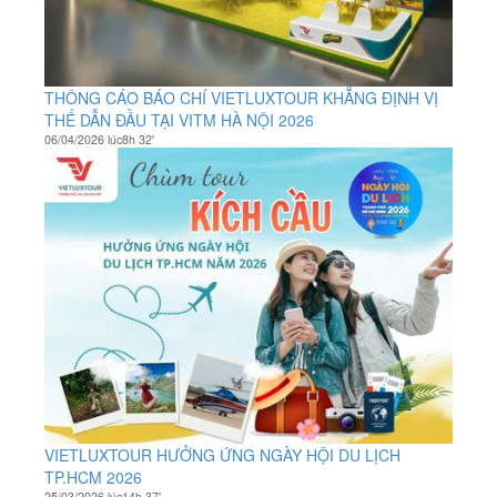
THÔNG CÁO BÁO CHÍ VIETLUXTOUR KHẲNG ĐỊNH VỊ
THẾ DẪN ĐẦU TẠI VITM HÀ NỘI 2026
06/04/2026 lúc8h 32'
VIETLUXTOUR HƯỞNG ỨNG NGÀY HỘI DU LỊCH
TP.HCM 2026
25/03/2026 lúc14h 37'