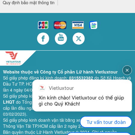
Quy định bảo mật thông tin
Website thuộc về Công ty Cổ phần Lữ hành Vietluxtour
Số giấy phép đăng ký kinh doanh:
0315532382
do Sở Kế Hoạch và
Đầu Tư TP. HCM cấp lần đầu ngày 28/02/2019 (sửa đổi bổ sung
Vietluxtour
lần 4 ngày 04/06/2024).
Số giấy phép kinh doanh lữ hành quốc tế:
79-1111/2019/TCDL-GP
Xin kính chào! Vietluxtour có thể giúp 
LHQT
do Tổng Cục Du Lịch (nay là Cục Du lịch quốc gia Việt Nam)
gì cho Quý Khách!
cấp lần đầu ngày 26/09/2019 (sửa đổi, bổ sung lần 3 ngày
03/02/2023).
Số giấy phép kinh doanh vận tải bằng xe ô tô:
11924
do Sở Giao
Tư vấn tour đoàn
Thông Vận Tải TP.HCM cấp lần 2 ngày 21/02/2023.
Bản quyền thuộc Lữ Hành Vietluxtour ® 2024. Ghi rõ nguồn