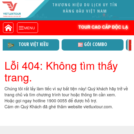
THƯƠNG HIỆU DU LỊCH UY TÍN
VIETLUXTOUR.COM
HÀNG ĐẦU VIỆT NAM
TOUR CAO CẤP ĐỘC LẠ
TOUR CAO CẤP ĐỘC LẠ
MENU
TOUR TRONG NƯỚC
TOUR NƯỚC NGOÀI
TOUR VIỆT KIỀU
GÓI COMBO
TOUR KHỞI HÀNH TỪ HÀ NỘI
TOUR KHỞI HÀNH TỪ ĐÀ NẴNG
Lỗi 404: Không tìm thấy
TOUR KHỞI HÀNH TỪ CẦN THƠ
trang.
TOUR ĐOÀN - M.I.C.E
TOUR COMBO
Chúng tôi rất lấy làm tiếc vì sự bất tiện này! Quý khách hãy trở về
DỊCH VỤ
trang chủ và tìm chương trình tour hoặc thông tin cần xem.
Hoặc gọi ngay hotline 1900 0055 để được hỗ trợ.
GIỚI THIỆU
Cám ơn Quý Khách đã ghé thăm website vietluxtour.com.
HỒ SƠ NĂNG LỰC
PROFILE EN
THƯ KHEN VIETLUXTOUR