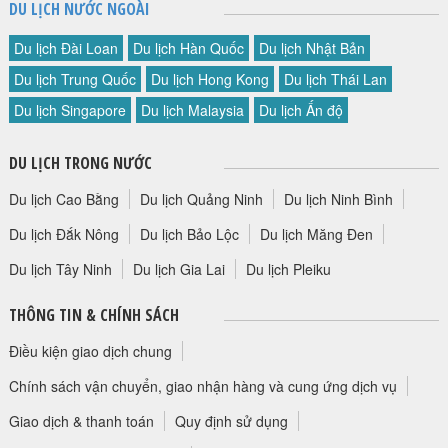
DU LỊCH NƯỚC NGOÀI
HỘP THƯ GÓP Ý
Du lịch Đài Loan
Du lịch Hàn Quốc
Du lịch Nhật Bản
PROFILE HƯỚNG DẪN VIÊN
Du lịch Trung Quốc
Du lịch Hong Kong
Du lịch Thái Lan
TUYỂN DỤNG
Du lịch Singapore
Du lịch Malaysia
Du lịch Ấn độ
LIÊN HỆ
DU LỊCH TRONG NƯỚC
Du lịch Cao Bằng
Du lịch Quảng Ninh
Du lịch Ninh Bình
Du lịch Đắk Nông
Du lịch Bảo Lộc
Du lịch Măng Đen
Du lịch Tây Ninh
Du lịch Gia Lai
Du lịch Pleiku
THÔNG TIN & CHÍNH SÁCH
Điều kiện giao dịch chung
Chính sách vận chuyển, giao nhận hàng và cung ứng dịch vụ
Giao dịch & thanh toán
Quy định sử dụng